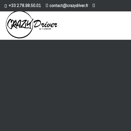
+33 2.78.98.50.01
contact@crazydriver.fr
Accueil
-
991
-
991 2 3.8 580 TURBO S