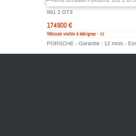
991 2 GT3
174900
€
Véhicule visible à Mérignac -
33
PORSCHE - Garantie : 12 mois - Ess