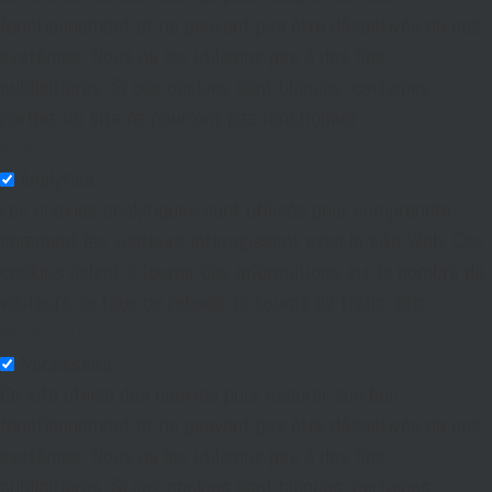
fonctionnement et ne peuvent pas être désactivés de nos
systèmes. Nous ne les utilisons pas à des fins
publicitaires. Si ces cookies sont bloqués, certaines
parties du site ne pourront pas fonctionner.
Analytics
Analytics
Les cookies analytiques sont utilisés pour comprendre
comment les visiteurs interagissent avec le site Web. Ces
cookies aident à fournir des informations sur le nombre de
visiteurs, le taux de rebond, la source de trafic, etc.
Nécessaire
Nécessaire
Ce site utilise des cookies pour assurer son bon
fonctionnement et ne peuvent pas être désactivés de nos
systèmes. Nous ne les utilisons pas à des fins
publicitaires. Si ces cookies sont bloqués, certaines