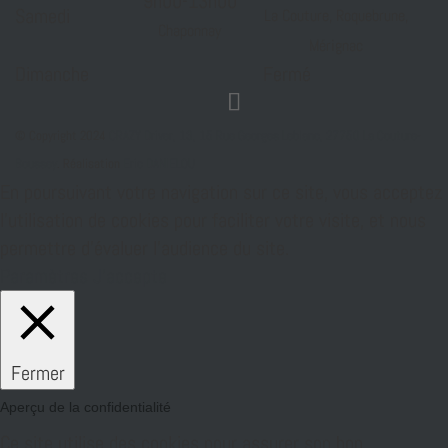
9h00-13h00
Samedi
La Couture, Roquebrune,
Chaponnay
Mérignac
Dimanche
Fermé
© Copyright 2024
CRAZY Driver, 13, 15 Rue Georges Leblanc, 27750 La Couture-
Boussey
. Réalisation
Eric DANIELOU
En poursuivant votre navigation sur ce site, vous acceptez
l’utilisation de cookies pour faciliter votre visite, et nous
permettre d’évaluer l’audience du site.
Paramètres
J'accepte
Fermer
Aperçu de la confidentialité
Ce site utilise des cookies pour assurer son bon