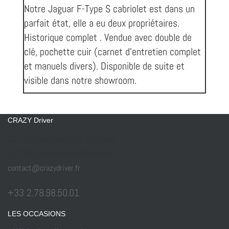
Notre Jaguar F-Type S cabriolet est dans un
parfait état, elle a eu deux propriétaires.
Historique complet . Vendue avec double de
clé, pochette cuir (carnet d’entretien complet
et manuels divers). Disponible de suite et
visible dans notre showroom.
CRAZY Driver
13, 15 Rue Georges Leblanc
27750 La Couture-Boussey
contact@crazydriver.fr
+33 2.78.98.50.01
LES OCCASIONS