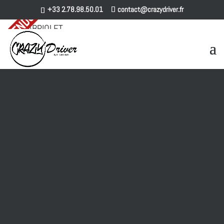
+33 2.78.98.50.01
contact@crazydriver.fr
Accueil
-
F-TYPE
-
F-TYPE S 3.0 V6 380
CABRIOLET