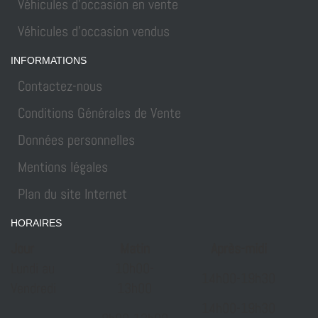
Véhicules d'occasion en vente
Véhicules d'occasion vendus
INFORMATIONS
Contactez-nous
Conditions Générales de Vente
Données personnelles
Mentions légales
Plan du site Internet
HORAIRES
Jour
Matin
Après-midi
Lundi au
10h00-
14h00-19h30
Vendredi
13h00
14h00-19h30